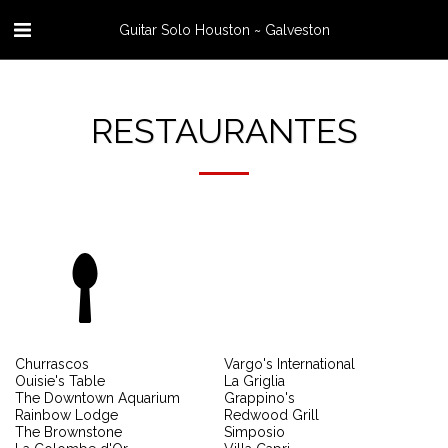
Guitar Solo Houston ~ Galveston
RESTAURANTES
Churrascos
Vargo's International
Ouisie's Table
La Griglia
The Downtown Aquarium
Grappino's
Rainbow Lodge
Redwood Grill
The Brownstone
Simposio