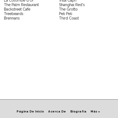
La Colombe d'Or
Villa Capri
The Palm Restaurant
Shanghai Red's
Backstreet Cafe
The Grotto
Treebeards
Peli Peli
Brennans
Third Coast
Página De Inicio
Acerca De
Biografía
Más